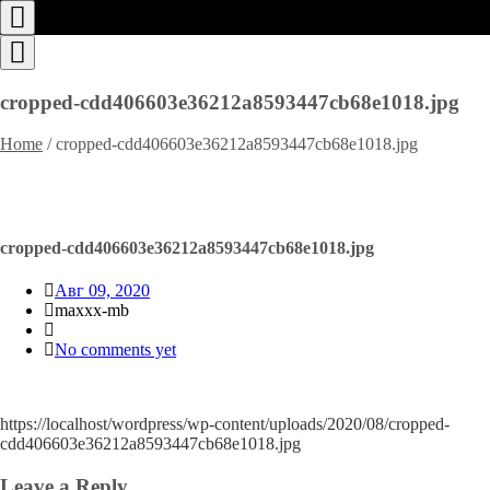
Toggle
navigation
Toggle
navigation
cropped-cdd406603e36212a8593447cb68e1018.jpg
Home
/
cropped-cdd406603e36212a8593447cb68e1018.jpg
cropped-cdd406603e36212a8593447cb68e1018.jpg
Авг 09, 2020
maxxx-mb
No comments yet
https://localhost/wordpress/wp-content/uploads/2020/08/cropped-
cdd406603e36212a8593447cb68e1018.jpg
Leave a Reply